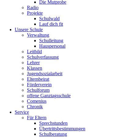
Die Mutprobe
Radio
Projekte
Schulwald
Lauf dich fit
Unsere Schule
Verwaltung
Schulleitung
Hauspersonal
Leitbild
Schulverfassung
Lehrer
Klassen
Jugendsozialarbeit
Elternbeirat
Förderverein
Schulforum
offene Ganztagsschule
Comenius
Chronik
Service
Für Eltern
Sprechstunden
Übertrittsbestimmungen
Schulberatung