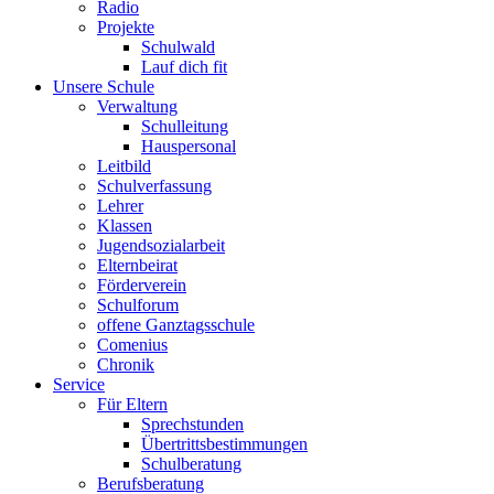
Radio
Projekte
Schulwald
Lauf dich fit
Unsere Schule
Verwaltung
Schulleitung
Hauspersonal
Leitbild
Schulverfassung
Lehrer
Klassen
Jugendsozialarbeit
Elternbeirat
Förderverein
Schulforum
offene Ganztagsschule
Comenius
Chronik
Service
Für Eltern
Sprechstunden
Übertrittsbestimmungen
Schulberatung
Berufsberatung