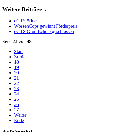
Weitere Beiträge ...
oGTS öffnet
WössenCops gewinnt Förderpreis
oGTS Grundschule geschlossen
Seite 23 von 48
Start
Zurück
18
19
20
21
22
23
24
25
26
27
Weiter
Ende
Aufg'merkt!