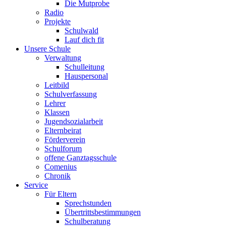
Die Mutprobe
Radio
Projekte
Schulwald
Lauf dich fit
Unsere Schule
Verwaltung
Schulleitung
Hauspersonal
Leitbild
Schulverfassung
Lehrer
Klassen
Jugendsozialarbeit
Elternbeirat
Förderverein
Schulforum
offene Ganztagsschule
Comenius
Chronik
Service
Für Eltern
Sprechstunden
Übertrittsbestimmungen
Schulberatung