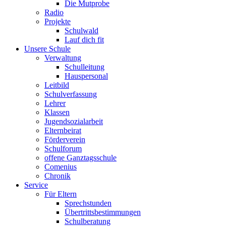
Die Mutprobe
Radio
Projekte
Schulwald
Lauf dich fit
Unsere Schule
Verwaltung
Schulleitung
Hauspersonal
Leitbild
Schulverfassung
Lehrer
Klassen
Jugendsozialarbeit
Elternbeirat
Förderverein
Schulforum
offene Ganztagsschule
Comenius
Chronik
Service
Für Eltern
Sprechstunden
Übertrittsbestimmungen
Schulberatung