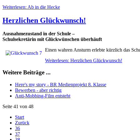
Weiterlesen: Ab in die Hecke
Herzlichen Glückwunsch!
Ausnahmezustand in der Schule –
Schulsekretärin mit Glückwünschen überhäuft
Einen wahren Ansturm erlebte kürzlich das Schul
Weiterlesen: Herzlichen Glückwunsch!
Weitere Beiträge ...
Here's my story - BR Medienprojekt 8. Klasse
Bewerben - aber richtig
Anti-Mobbing-Film entsteht
Seite 41 von 48
Start
Zurück
36
37
38