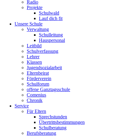
Radio
Projekte
Schulwald
Lauf dich fit
Unsere Schule
Verwaltung
Schulleitung
Hauspersonal
Leitbild
Schulverfassung
Lehrer
Klassen
Jugendsozialarbeit
Elternbeirat
Förderverein
Schulforum
offene Ganztagsschule
Comenius
Chronik
Service
Für Eltern
Sprechstunden
Übertrittsbestimmungen
Schulberatung
Berufsberatung