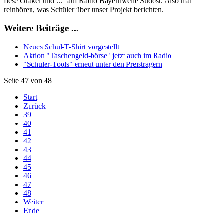
fiese Orakel und ..." auf Radio Bayernwelle Südost. Also mal
reinhören, was Schüler über unser Projekt berichten.
Weitere Beiträge ...
Neues Schul-T-Shirt vorgestellt
Aktion "Taschengeld-börse" jetzt auch im Radio
"Schüler-Tools" erneut unter den Preisträgern
Seite 47 von 48
Start
Zurück
39
40
41
42
43
44
45
46
47
48
Weiter
Ende