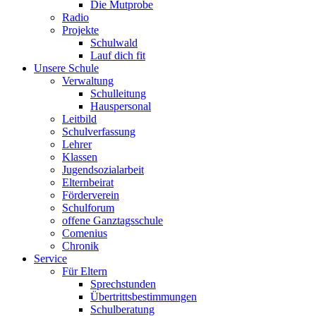
Die Mutprobe
Radio
Projekte
Schulwald
Lauf dich fit
Unsere Schule
Verwaltung
Schulleitung
Hauspersonal
Leitbild
Schulverfassung
Lehrer
Klassen
Jugendsozialarbeit
Elternbeirat
Förderverein
Schulforum
offene Ganztagsschule
Comenius
Chronik
Service
Für Eltern
Sprechstunden
Übertrittsbestimmungen
Schulberatung