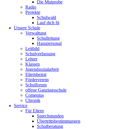
Die Mutprobe
Radio
Projekte
Schulwald
Lauf dich fit
Unsere Schule
Verwaltung
Schulleitung
Hauspersonal
Leitbild
Schulverfassung
Lehrer
Klassen
Jugendsozialarbeit
Elternbeirat
Förderverein
Schulforum
offene Ganztagsschule
Comenius
Chronik
Service
Für Eltern
Sprechstunden
Übertrittsbestimmungen
Schulberatung