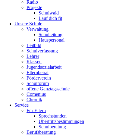
Radio
Projekte
Schulwald
Lauf dich fit
Unsere Schule
Verwaltung
Schulleitung
Hauspersonal
Leitbild
Schulverfassung
Lehrer
Klassen
Jugendsozialarbeit
Elternbeirat
Förderverein
Schulforum
offene Ganztagsschule
Comenius
Chronik
Service
Für Eltern
Sprechstunden
Übertrittsbestimmungen
Schulberatung
Berufsberatung