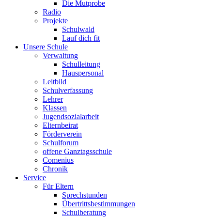
Die Mutprobe
Radio
Projekte
Schulwald
Lauf dich fit
Unsere Schule
Verwaltung
Schulleitung
Hauspersonal
Leitbild
Schulverfassung
Lehrer
Klassen
Jugendsozialarbeit
Elternbeirat
Förderverein
Schulforum
offene Ganztagsschule
Comenius
Chronik
Service
Für Eltern
Sprechstunden
Übertrittsbestimmungen
Schulberatung