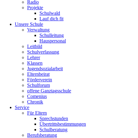
Radio
Projekte
Schulwald
Lauf dich fit
Unsere Schule
Verwaltung
Schulleitung
Hauspersonal
Leitbild
Schulverfassung
Lehrer
Klassen
Jugendsozialarbeit
Elternbeirat
Förderverein
Schulforum
offene Ganztagsschule
Comenius
Chronik
Service
Für Eltern
Sprechstunden
Übertrittsbestimmungen
Schulberatung
Berufsberatung