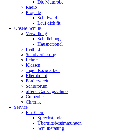
Die Mutprobe
Radio
Projekte
Schulwald
Lauf dich fit
Unsere Schule
Verwaltung
Schulleitung
Hauspersonal
Leitbild
Schulverfassung
Lehrer
Klassen
Jugendsozialarbeit
Elternbeirat
Förderverein
Schulforum
offene Ganztagsschule
Comenius
Chronik
Service
Für Eltern
Sprechstunden
Übertrittsbestimmungen
Schulberatung