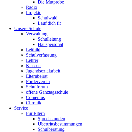
Die Mutprobe
Radio
Projekte
Schulwald
Lauf dich fit
Unsere Schule
Verwaltung
Schulleitung
Hauspersonal
Leitbild
Schulverfassung
Lehrer
Klassen
Jugendsozialarbeit
Elternbeirat
Förderverein
Schulforum
offene Ganztagsschule
Comenius
Chronik
Service
Für Eltern
Sprechstunden
Übertrittsbestimmungen
Schulberatung