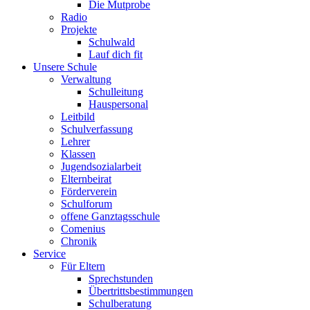
Die Mutprobe
Radio
Projekte
Schulwald
Lauf dich fit
Unsere Schule
Verwaltung
Schulleitung
Hauspersonal
Leitbild
Schulverfassung
Lehrer
Klassen
Jugendsozialarbeit
Elternbeirat
Förderverein
Schulforum
offene Ganztagsschule
Comenius
Chronik
Service
Für Eltern
Sprechstunden
Übertrittsbestimmungen
Schulberatung