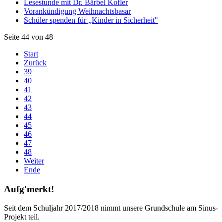
Lesestunde mit Dr. Bärbel Kofler
Vorankündigung Weihnachtsbasar
Schüler spenden für „Kinder in Sicherheit"
Seite 44 von 48
Start
Zurück
39
40
41
42
43
44
45
46
47
48
Weiter
Ende
Aufg'merkt!
Seit dem Schuljahr 2017/2018 nimmt unsere Grundschule am Sinus-
Projekt teil.