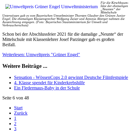
Für die Kirschbaum-
Idee der ehemaligen
„Neunten“ der
Mittelschule
Unterwössen gab es vom Bayerischen Umweltminister Thorsten Glauber den Grünen Junior
Engel. Die ehemaligen Klassensprecher Wolfgang Zaiser und Antonia Aberger nahmen die
Auszeichnung entgegen. (Foto: Bayerisches Staatsministerium für Umwelt und
Verbraucherschutz)
Schon bei der Abschlussfeier 2021 für die damalige „Neunte“ der
Mittelschule mit Klassenlehrer Josef Parzinger gab es großen
Beifall.
Weiterlesen: Umweltpreis "Grüner Engel"
Weitere Beiträge ...
Sensation - WössenCops 2.0 gewinnt Deutsche Filmfestspiele
4. Klasse spendet für Kinderkrebshilfe
Ein Fledermaus-Baby in der Schule
Seite 6 von 48
Start
Zurück
1
2
3