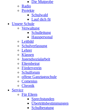
Die Mutprobe
Radio
Projekte
Schulwald
Lauf dich fit
Unsere Schule
Verwaltung
Schulleitung
Hauspersonal
Leitbild
Schulverfassung
Lehrer
Klassen
Jugendsozialarbeit
Elternbeirat
Förderverein
Schulforum
offene Ganztagsschule
Comenius
Chronik
Service
Für Eltern
Sprechstunden
Übertrittsbestimmungen
Schulberatung