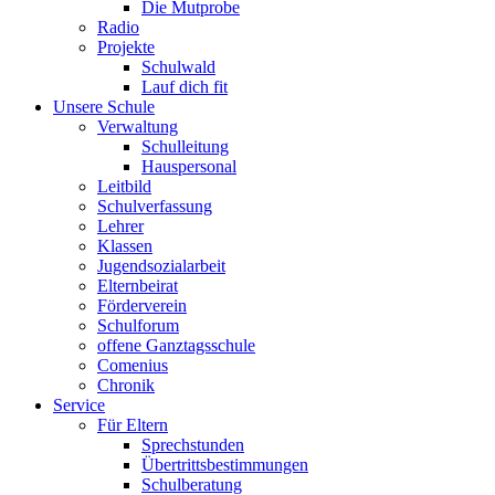
Die Mutprobe
Radio
Projekte
Schulwald
Lauf dich fit
Unsere Schule
Verwaltung
Schulleitung
Hauspersonal
Leitbild
Schulverfassung
Lehrer
Klassen
Jugendsozialarbeit
Elternbeirat
Förderverein
Schulforum
offene Ganztagsschule
Comenius
Chronik
Service
Für Eltern
Sprechstunden
Übertrittsbestimmungen
Schulberatung