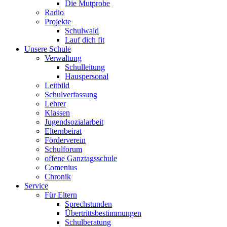
Die Mutprobe
Radio
Projekte
Schulwald
Lauf dich fit
Unsere Schule
Verwaltung
Schulleitung
Hauspersonal
Leitbild
Schulverfassung
Lehrer
Klassen
Jugendsozialarbeit
Elternbeirat
Förderverein
Schulforum
offene Ganztagsschule
Comenius
Chronik
Service
Für Eltern
Sprechstunden
Übertrittsbestimmungen
Schulberatung