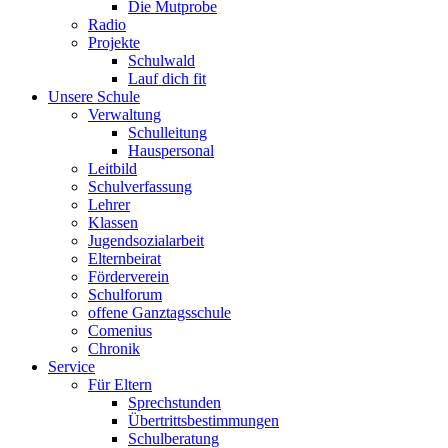
Die Mutprobe
Radio
Projekte
Schulwald
Lauf dich fit
Unsere Schule
Verwaltung
Schulleitung
Hauspersonal
Leitbild
Schulverfassung
Lehrer
Klassen
Jugendsozialarbeit
Elternbeirat
Förderverein
Schulforum
offene Ganztagsschule
Comenius
Chronik
Service
Für Eltern
Sprechstunden
Übertrittsbestimmungen
Schulberatung