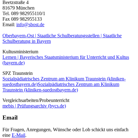
Beetzstraße 4
81679 München
Tel. 089 982955110/1
Fax 089 982955133
Email:
info@sbost.de
Oberbayern-Ost | Staatliche Schulberatungsstellen | Staatliche
Schulberatung in Bayern
Kultusministerium
Lernen | Bayerisches Staatsministerium für Unterricht und Kultus
(bayern.de)
SPZ Traunstein
Sozialpädiatrisches Zentrum am Klinikum Traunstein (kliniken-
suedostbayern.de)
Sozialpädiatrisches Zentrum am Klinikum
Traunstein (kliniken-suedostbayern.de)
Vergleichsarbeiten/Probeunterricht
mebis | Prüfungsarchiv (bycs.de)
Email
Für Fragen, Anregungen, Wünsche oder Lob schickt uns einfach
eine
E-Mail
.