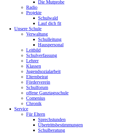
Die Mutprobe
Radio
Projekte
Schulwald
Lauf dich fit
Unsere Schule
Verwaltung
Schulleitung
Hauspersonal
Leitbild
Schulverfassung
Lehrer
Klassen
Jugendsozialarbeit
Elternbeirat
Förderverein
Schulforum
offene Ganztagsschule
Comenius
Chronik
Service
Für Eltern
Sprechstunden
Übertrittsbestimmungen
Schulberatung