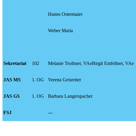
Hanns Ostermaier
Weber Maria
Sekretariat
102
Melanie Troibner, VAeBirgit Entfellner, VAe
JAS MS
1. OG
Verena Geisreiter
JAS GS
1. OG
Barbara Langerspacher
FSJ
---