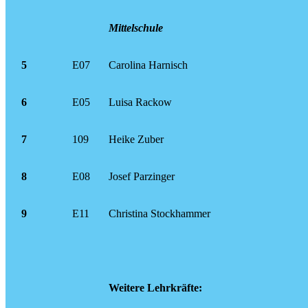
Mittelschule
5
E07
Carolina Harnisch
6
E05
Luisa Rackow
7
109
Heike Zuber
8
E08
Josef Parzinger
9
E11
Christina Stockhammer
Weitere Lehrkräfte: