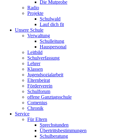
Die Mutprobe
Radio
Projekte
Schulwald
Lauf dich fit
Unsere Schule
Verwaltung
Schulleitung
Hauspersonal
Leitbild
Schulverfassung
Lehrer
Klassen
Jugendsozialarbeit
Elternbeirat
Förderverein
Schulforum
offene Ganztagsschule
Comenius
Chronik
Service
Für Eltern
Sprechstunden
Übertrittsbestimmungen
Schulberatung