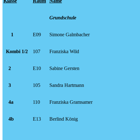
Klasse
Raum
Name
Grundschule
1
E09
Simone Galmbacher
Kombi 1/2
107
Franziska Wild
2
E10
Sabine Gersten
3
105
Sandra Hartmann
4a
110
Franziska Gramsamer
4b
E13
Berlind König