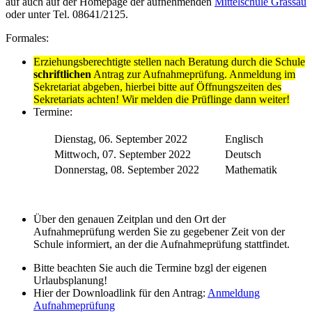
auf auch auf der Homepage der aufnehmenden
Mittelschule Grassau
oder unter Tel. 08641/2125.
Formales:
Erziehungsberechtigte stellen nach Beratung durch die Schule
schriftlichen
Antrag zur Aufnahmeprüfung. Anmeldung im
Sekretariat abgeben, hierbei bitte auf Öffnungszeiten des
Sekretariats achten! Wir melden die Prüflinge dann weiter!
Termine:
Dienstag, 06. September 2022
Englisch
Mittwoch, 07. September 2022
Deutsch
Donnerstag, 08. September 2022
Mathematik
Über den genauen Zeitplan und den Ort der
Aufnahmeprüfung werden Sie zu gegebener Zeit von der
Schule informiert, an der die Aufnahmeprüfung stattfindet.
Bitte beachten Sie auch die Termine bzgl der eigenen
Urlaubsplanung!
Hier der Downloadlink für den Antrag:
Anmeldung
Aufnahmeprüfung