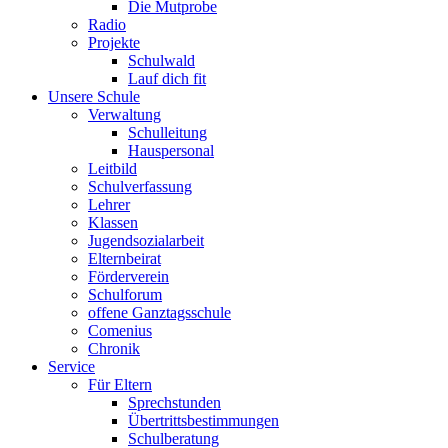
Die Mutprobe
Radio
Projekte
Schulwald
Lauf dich fit
Unsere Schule
Verwaltung
Schulleitung
Hauspersonal
Leitbild
Schulverfassung
Lehrer
Klassen
Jugendsozialarbeit
Elternbeirat
Förderverein
Schulforum
offene Ganztagsschule
Comenius
Chronik
Service
Für Eltern
Sprechstunden
Übertrittsbestimmungen
Schulberatung