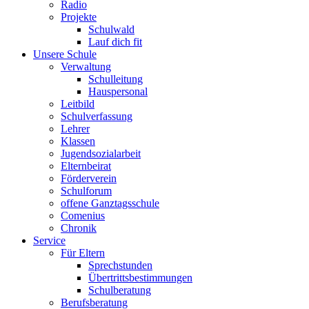
Radio
Projekte
Schulwald
Lauf dich fit
Unsere Schule
Verwaltung
Schulleitung
Hauspersonal
Leitbild
Schulverfassung
Lehrer
Klassen
Jugendsozialarbeit
Elternbeirat
Förderverein
Schulforum
offene Ganztagsschule
Comenius
Chronik
Service
Für Eltern
Sprechstunden
Übertrittsbestimmungen
Schulberatung
Berufsberatung