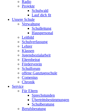
Radio
Projekte
Schulwald
Lauf dich fit
Unsere Schule
Verwaltung
Schulleitung
Hauspersonal
Leitbild
Schulverfassung
Lehrer
Klassen
Jugendsozialarbeit
Elternbeirat
Förderverein
Schulforum
offene Ganztagsschule
Comenius
Chronik
Service
Für Eltern
Sprechstunden
Übertrittsbestimmungen
Schulberatung
Berufsberatung