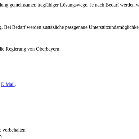
lung gemeinsamer, tragfähiger Lösungswege. Je nach Bedarf werden w
ig. Bei Bedarf werden zustäzliche passgenaue Unterstützundsmöglichkei
 die Regierung von Oberbayern
e
E-Mail
.
 vorbehalten.
e.