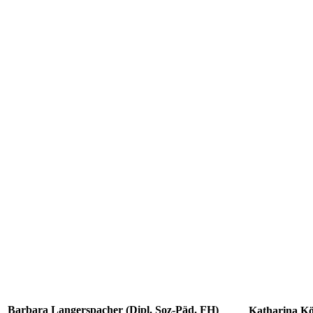
Barbara Langerspacher (Dipl. Soz-Päd. FH)
Katharina Kö