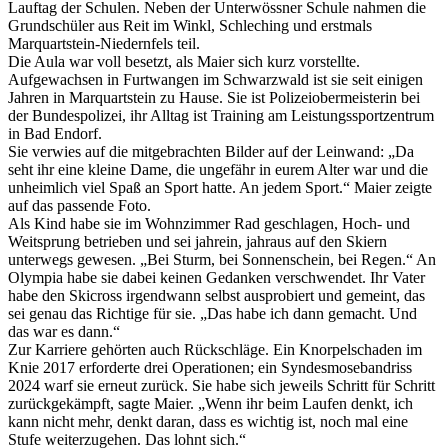
Lauftag der Schulen. Neben der Unterwössner Schule nahmen die
Grundschüler aus Reit im Winkl, Schleching und erstmals
Marquartstein-Niedernfels teil.
Die Aula war voll besetzt, als Maier sich kurz vorstellte.
Aufgewachsen in Furtwangen im Schwarzwald ist sie seit einigen
Jahren in Marquartstein zu Hause. Sie ist Polizeiobermeisterin bei
der Bundespolizei, ihr Alltag ist Training am Leistungssportzentrum
in Bad Endorf.
Sie verwies auf die mitgebrachten Bilder auf der Leinwand: „Da
seht ihr eine kleine Dame, die ungefähr in eurem Alter war und die
unheimlich viel Spaß an Sport hatte. An jedem Sport.“ Maier zeigte
auf das passende Foto.
Als Kind habe sie im Wohnzimmer Rad geschlagen, Hoch- und
Weitsprung betrieben und sei jahrein, jahraus auf den Skiern
unterwegs gewesen. „Bei Sturm, bei Sonnenschein, bei Regen.“ An
Olympia habe sie dabei keinen Gedanken verschwendet. Ihr Vater
habe den Skicross irgendwann selbst ausprobiert und gemeint, das
sei genau das Richtige für sie. „Das habe ich dann gemacht. Und
das war es dann.“
Zur Karriere gehörten auch Rückschläge. Ein Knorpelschaden im
Knie 2017 erforderte drei Operationen; ein Syndesmosebandriss
2024 warf sie erneut zurück. Sie habe sich jeweils Schritt für Schritt
zurückgekämpft, sagte Maier. „Wenn ihr beim Laufen denkt, ich
kann nicht mehr, denkt daran, dass es wichtig ist, noch mal eine
Stufe weiterzugehen. Das lohnt sich.“