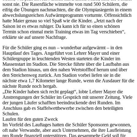
sonst nie. Die Rasenfläche wimmelte von rund 500 Schülern, die
eifrig die Übungen nachmachten, die die Olympiasiegerin in einem
abwechslungsreichen Aufwärmprogramm vorturnte. Offensichtlich
hatte Maier genau so viel Spaß wie die Kinder. „Jetzt nach der
Saison ist es etwas ruhiger. Da kann ich für so einen schönen
Termin schon einmal mein Training etwas im Tag verschieben“,
erklärte sie auf unsere Nachfrage.
Für die Schüler ging es nun – wunderbar aufgewärmt – in den
Hauptlauf des Tages. Angeführt von Lehrer Mayer und einer
Schülergruppe in leuchtenden Westen starteten die Kinder im
Massenstart im Stadion. Die Strecke führte über die Laufbahn aus
dem Stadion hinaus, um den nahen Wertstoffhof herum und über
den Streichenweg zurück. Am Stadion vorbei liefen sie in die
nächste etwa 1,7 Kilometer lange Runde, wenn die Ausdauer für die
nächste Runde noch hergab.
„Die Kinder haben sich recht geplagt“, lobte Lehrer Mayer die
Anstrengungen der Schüler im Gespräch mit unserer Zeitung. Viele
der jungen Läufer schafften beeindruckende drei Runden. Im
Anschluss gab es Staffelwettbewerbe zwischen den beteiligten
Schulen.
Laufen für den guten Zweck
Im Vorfeld des Lauftages hatten die Schüler Sponsoren gewonnen,
oft nahe Verwandte, aber auch Unternehmen, die ihre Laufleistung
pro Runde finanziell unterstützen. Das gesammelte Geld soll für