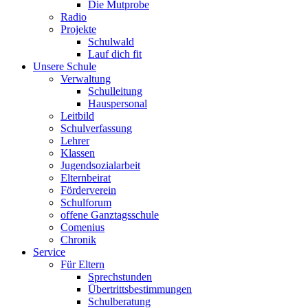
Die Mutprobe
Radio
Projekte
Schulwald
Lauf dich fit
Unsere Schule
Verwaltung
Schulleitung
Hauspersonal
Leitbild
Schulverfassung
Lehrer
Klassen
Jugendsozialarbeit
Elternbeirat
Förderverein
Schulforum
offene Ganztagsschule
Comenius
Chronik
Service
Für Eltern
Sprechstunden
Übertrittsbestimmungen
Schulberatung