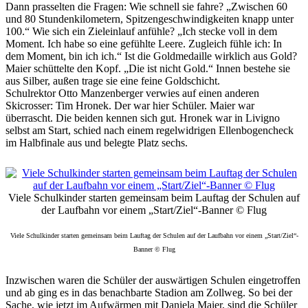
Dann prasselten die Fragen: Wie schnell sie fahre? „Zwischen 60
und 80 Stundenkilometern, Spitzengeschwindigkeiten knapp unter
100.“ Wie sich ein Zieleinlauf anfühle? „Ich stecke voll in dem
Moment. Ich habe so eine gefühlte Leere. Zugleich fühle ich: In
dem Moment, bin ich ich.“ Ist die Goldmedaille wirklich aus Gold?
Maier schüttelte den Kopf. „Die ist nicht Gold.“ Innen bestehe sie
aus Silber, außen trage sie eine feine Goldschicht.
Schulrektor Otto Manzenberger verwies auf einen anderen
Skicrosser: Tim Hronek. Der war hier Schüler. Maier war
überrascht. Die beiden kennen sich gut. Hronek war in Livigno
selbst am Start, schied nach einem regelwidrigen Ellenbogencheck
im Halbfinale aus und belegte Platz sechs.
Viele Schulkinder starten gemeinsam beim Lauftag der Schulen auf
der Laufbahn vor einem „Start/Ziel“-Banner © Flug
Viele Schulkinder starten gemeinsam beim Lauftag der Schulen auf der Laufbahn vor einem „Start/Ziel“-
Banner © Flug
Inzwischen waren die Schüler der auswärtigen Schulen eingetroffen
und ab ging es in das benachbarte Stadion am Zollweg. So bei der
Sache, wie jetzt im Aufwärmen mit Daniela Maier, sind die Schüler