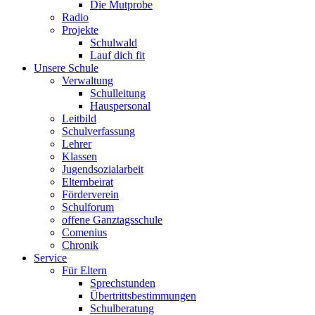
Die Mutprobe
Radio
Projekte
Schulwald
Lauf dich fit
Unsere Schule
Verwaltung
Schulleitung
Hauspersonal
Leitbild
Schulverfassung
Lehrer
Klassen
Jugendsozialarbeit
Elternbeirat
Förderverein
Schulforum
offene Ganztagsschule
Comenius
Chronik
Service
Für Eltern
Sprechstunden
Übertrittsbestimmungen
Schulberatung