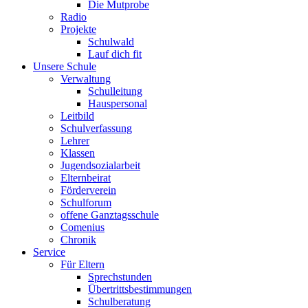
Die Mutprobe
Radio
Projekte
Schulwald
Lauf dich fit
Unsere Schule
Verwaltung
Schulleitung
Hauspersonal
Leitbild
Schulverfassung
Lehrer
Klassen
Jugendsozialarbeit
Elternbeirat
Förderverein
Schulforum
offene Ganztagsschule
Comenius
Chronik
Service
Für Eltern
Sprechstunden
Übertrittsbestimmungen
Schulberatung