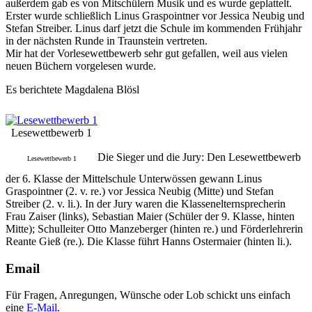
außerdem gab es von Mitschülern Musik und es wurde geplattelt.
Erster wurde schließlich Linus Graspointner vor Jessica Neubig und
Stefan Streiber. Linus darf jetzt die Schule im kommenden Frühjahr
in der nächsten Runde in Traunstein vertreten.
Mir hat der Vorlesewettbewerb sehr gut gefallen, weil aus vielen
neuen Büchern vorgelesen wurde.
Es berichtete Magdalena Blösl
Lesewettbewerb 1
Die Sieger und die Jury: Den Lesewettbewerb
Lesewettbewerb 1
der 6. Klasse der Mittelschule Unterwössen gewann Linus
Graspointner (2. v. re.) vor Jessica Neubig (Mitte) und Stefan
Streiber (2. v. li.). In der Jury waren die Klassenelternsprecherin
Frau Zaiser (links), Sebastian Maier (Schüler der 9. Klasse, hinten
Mitte); Schulleiter Otto Manzeberger (hinten re.) und Förderlehrerin
Reante Gieß (re.). Die Klasse führt Hanns Ostermaier (hinten li.).
Email
Für Fragen, Anregungen, Wünsche oder Lob schickt uns einfach
eine
E-Mail
.