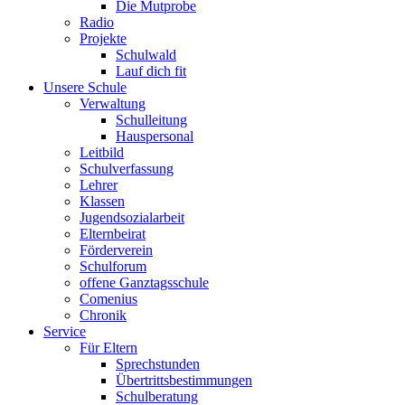
Die Mutprobe
Radio
Projekte
Schulwald
Lauf dich fit
Unsere Schule
Verwaltung
Schulleitung
Hauspersonal
Leitbild
Schulverfassung
Lehrer
Klassen
Jugendsozialarbeit
Elternbeirat
Förderverein
Schulforum
offene Ganztagsschule
Comenius
Chronik
Service
Für Eltern
Sprechstunden
Übertrittsbestimmungen
Schulberatung