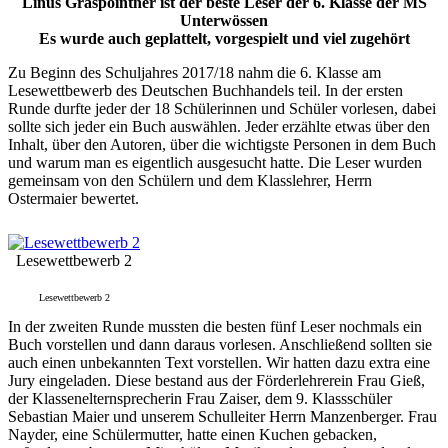
Linus Graspointner ist der beste Leser der 6. Klasse der MS
Unterwössen
Es wurde auch geplattelt, vorgespielt und viel zugehört
Zu Beginn des Schuljahres 2017/18 nahm die 6. Klasse am
Lesewettbewerb des Deutschen Buchhandels teil. In der ersten
Runde durfte jeder der 18 Schülerinnen und Schüler vorlesen, dabei
sollte sich jeder ein Buch auswählen. Jeder erzählte etwas über den
Inhalt, über den Autoren, über die wichtigste Personen in dem Buch
und warum man es eigentlich ausgesucht hatte. Die Leser wurden
gemeinsam von den Schülern und dem Klasslehrer, Herrn
Ostermaier bewertet.
Lesewettbewerb 2
Lesewettbewerb 2
In der zweiten Runde mussten die besten fünf Leser nochmals ein
Buch vorstellen und dann daraus vorlesen. Anschließend sollten sie
auch einen unbekannten Text vorstellen. Wir hatten dazu extra eine
Jury eingeladen. Diese bestand aus der Förderlehrerein Frau Gieß,
der Klassenelternsprecherin Frau Zaiser, dem 9. Klassschüler
Sebastian Maier und unserem Schulleiter Herrn Manzenberger. Frau
Nayder, eine Schülermutter, hatte einen Kuchen gebacken,