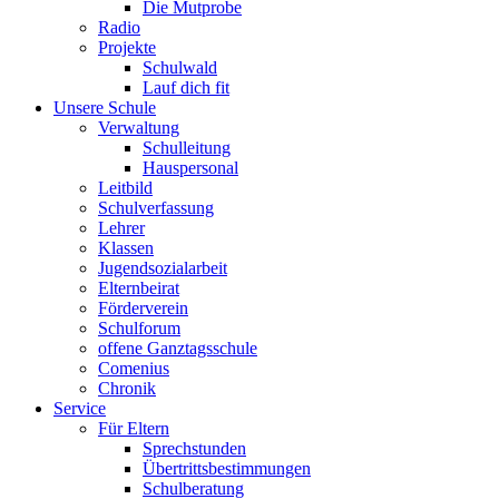
Die Mutprobe
Radio
Projekte
Schulwald
Lauf dich fit
Unsere Schule
Verwaltung
Schulleitung
Hauspersonal
Leitbild
Schulverfassung
Lehrer
Klassen
Jugendsozialarbeit
Elternbeirat
Förderverein
Schulforum
offene Ganztagsschule
Comenius
Chronik
Service
Für Eltern
Sprechstunden
Übertrittsbestimmungen
Schulberatung