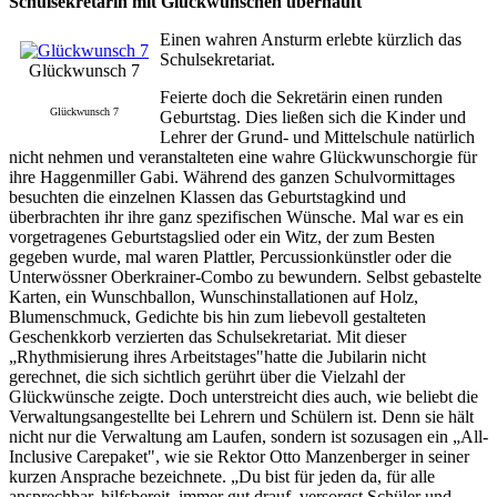
Schulsekretärin mit Glückwünschen überhäuft
Einen wahren Ansturm erlebte kürzlich das
Schulsekretariat.
Glückwunsch 7
Feierte doch die Sekretärin einen runden
Glückwunsch 7
Geburtstag. Dies ließen sich die Kinder und
Lehrer der Grund- und Mittelschule natürlich
nicht nehmen und veranstalteten eine wahre Glückwunschorgie für
ihre Haggenmiller Gabi. Während des ganzen Schulvormittages
besuchten die einzelnen Klassen das Geburtstagkind und
überbrachten ihr ihre ganz spezifischen Wünsche. Mal war es ein
vorgetragenes Geburtstagslied oder ein Witz, der zum Besten
gegeben wurde, mal waren Plattler, Percussionkünstler oder die
Unterwössner Oberkrainer-Combo zu bewundern. Selbst gebastelte
Karten, ein Wunschballon, Wunschinstallationen auf Holz,
Blumenschmuck, Gedichte bis hin zum liebevoll gestalteten
Geschenkkorb verzierten das Schulsekretariat. Mit dieser
„Rhythmisierung ihres Arbeitstages"hatte die Jubilarin nicht
gerechnet, die sich sichtlich gerührt über die Vielzahl der
Glückwünsche zeigte. Doch unterstreicht dies auch, wie beliebt die
Verwaltungsangestellte bei Lehrern und Schülern ist. Denn sie hält
nicht nur die Verwaltung am Laufen, sondern ist sozusagen ein „All-
Inclusive Carepaket", wie sie Rektor Otto Manzenberger in seiner
kurzen Ansprache bezeichnete. „Du bist für jeden da, für alle
ansprechbar, hilfsbereit, immer gut drauf, versorgst Schüler und