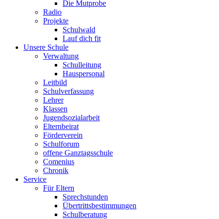
Die Mutprobe
Radio
Projekte
Schulwald
Lauf dich fit
Unsere Schule
Verwaltung
Schulleitung
Hauspersonal
Leitbild
Schulverfassung
Lehrer
Klassen
Jugendsozialarbeit
Elternbeirat
Förderverein
Schulforum
offene Ganztagsschule
Comenius
Chronik
Service
Für Eltern
Sprechstunden
Übertrittsbestimmungen
Schulberatung