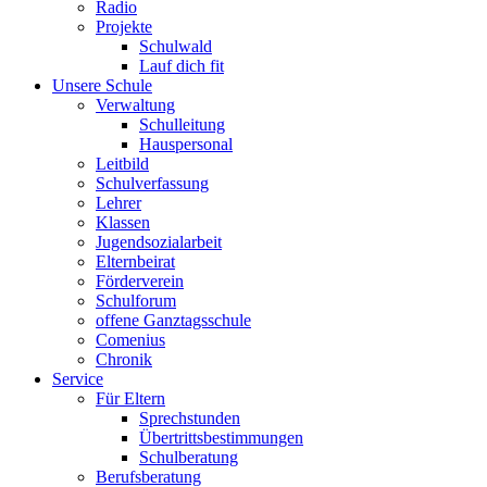
Radio
Projekte
Schulwald
Lauf dich fit
Unsere Schule
Verwaltung
Schulleitung
Hauspersonal
Leitbild
Schulverfassung
Lehrer
Klassen
Jugendsozialarbeit
Elternbeirat
Förderverein
Schulforum
offene Ganztagsschule
Comenius
Chronik
Service
Für Eltern
Sprechstunden
Übertrittsbestimmungen
Schulberatung
Berufsberatung