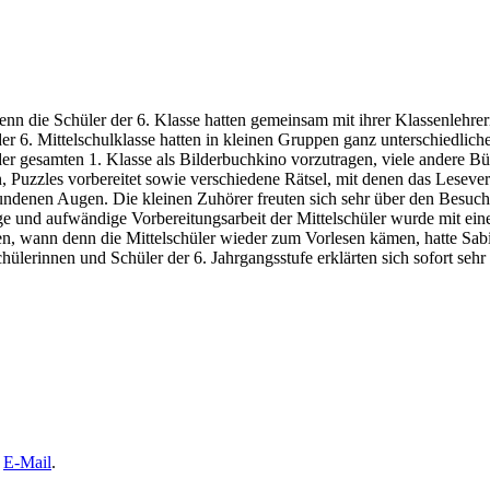
enn die Schüler der 6. Klasse hatten gemeinsam mit ihrer Klassenlehr
 6. Mittelschulklasse hatten in kleinen Gruppen ganz unterschiedlich
der gesamten 1. Klasse als Bilderbuchkino vorzutragen, viele andere 
n, Puzzles vorbereitet sowie verschiedene Rätsel, mit denen das Lesev
ndenen Augen. Die kleinen Zuhörer freuten sich sehr über den Besuch 
ßige und aufwändige Vorbereitungsarbeit der Mittelschüler wurde mit 
, wann denn die Mittelschüler wieder zum Vorlesen kämen, hatte Sabine 
Schülerinnen und Schüler der 6. Jahrgangsstufe erklärten sich sofort se
e
E-Mail
.