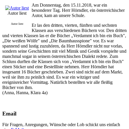
Am Donnerstag, den 15.11.2018, war ein
besonderer Tag. Herr Hörndler, ein österreichischer
Autor liest
Autor, kam an unsere Schule.
Autor liest
Er las den dritten, vierten, fünften und sechsten
Klassen aus verschiedenen Büchern vor. Den dritten
und vierten Klassen las er die Bücher „Verdammt ich bin ein Buch",
„Die weißen Wölfe" und „Die Baumhausspione" vor. Es war
spannend und lustig zuzuhören, da Herr Hörndler nicht nur vorlas,
sondern seine Geschichten mit viel Mimik und Gestik vorspielte und
manchmal sogar in seinem österreichischen Dialekt redete. Zum
Schluss durften die Klassen sich von „Verdammt ich bin ein Buch"
einen Sticker und eine Bestellliste nehmen. Herr Hörndler hat
insgesamt 16 Bücher geschrieben. Zwei sind nicht auf dem Markt,
weil sie ihm zu peinlich sind. Es war ein witziger und
ereignisreicher Vormittag. Natürlich bestellten wir alle fleißig
Bücher von ihm.
(Anna, Hanna, Klara 4a)
Email
Für Fragen, Anregungen, Wünsche oder Lob schickt uns einfach