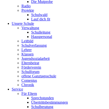
Die Mutprobe
Radio
Projekte
Schulwald
Lauf dich fit
Unsere Schule
Verwaltung
Schulleitung
Hauspersonal
Leitbild
Schulverfassung
Lehrer
Klassen
Jugendsozialarbeit
Elternbeirat
Förderverein
Schulforum
offene Ganztagsschule
Comenius
Chronik
Service
Für Eltern
Sprechstunden
Übertrittsbestimmungen
Schulberatung