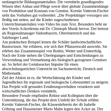
umfangreiche Bildungsmaterialien. Die vermitteln grundlegendes
Wissen über Anbau und Pflege sowie über globale Zusammenhänge
von Produktion und Konsum von Gemüse. Kerstin Vatterott-Fischer
sieht das Vorhaben gut vorbereitet: „Die Projektträger versorgen uns
fleißig mit netten, auf die Kinder zugeschnittenen
Unterrichtsmaterialien vom Video bis zum Text. Besonders hebt sie
den Verein Ackerdemia mit Dr. Christoph Musik hervor. Der betreut
als Regionalmanager Südostbayern, Oberösterreich und das
Salzburger Land.
Am praktischen Beispiel lernen die Schüler landwirtschaftliches
Basiswissen. Sie erfahren, wie sich ihre Pflanzenwahl auswirkt. Sie
erleben das Zusammenspiel von Boden, Wetter und Ernteerfolg.
Nach der Ernte stehen die Überlegungen und Entscheidungen zu
Verwendung und Vermarktung des biologisch gezogenen Gemüses
an. So liefert der Gemüseacker Impulse für einen
abwechslungsreichen Unterricht im Sachunterricht, Deutsch und
Mathematik.
Ziel der Aktion ist es, die Wertschätzung der Kinder und
Jugendlichen für regionale und biologische Lebensmittel zu steigern.
Das Projekt will gesundes Ernährungsverhalten verankern und
wirtschaftliches Denken vermitteln.
Besondere Freude empfinden Rektor und Kollegium über die
Unterstützung, die das Projekt dem Umfeld der Schule erfährt.
Kerstin Vatterott-Fischer, die Klassenlehrerin der 4b Isabelle
Göhring und Hausmeister Mario Mahn legten den Acker an. Der