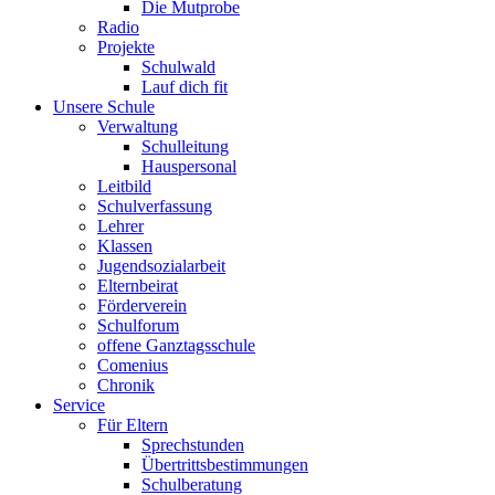
Die Mutprobe
Radio
Projekte
Schulwald
Lauf dich fit
Unsere Schule
Verwaltung
Schulleitung
Hauspersonal
Leitbild
Schulverfassung
Lehrer
Klassen
Jugendsozialarbeit
Elternbeirat
Förderverein
Schulforum
offene Ganztagsschule
Comenius
Chronik
Service
Für Eltern
Sprechstunden
Übertrittsbestimmungen
Schulberatung