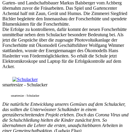
Garten- und Landschaftsbauer Markus Balsberger vom Achberg
übernahm zuvor die Fräsarbeiten. Das Spiel und Gartencenter
Achental half mit Zaun, Gerät und Humus. Die Zimmerei Siegfried
Bichler begleitete den Innenausbau der Forscherhütte und spendete
Blumenkästen für die Forscherhütte.
Die Erfolge zu kontrollieren, dafür kommt der neuen Forscherhütte
unmittelbar neben dem Schulacker besondere Bedeutung bei. Als
jetzt die Gespräche über die zugesagte Photovoltaikanlage der
Forscherhütte mit Ökomodell Geschäftsführer Wolfgang Wimmer
stattfanden, wusste der Energiemanager des Ökomodells Hans
Haslreiter von Fördermöglichkeiten. So erhält die Schule jetzt
Elektromikroskope und Laptop für die Erfolgskontrolle auf dem
Acker.
smartresize - Schulacker
smartresize - Schulacker
Die natürliche Entwicklung unseres Gemüses auf dem Schulacker,
das sollten die Unterwössner Schulkinder in einem
grenzüberschreitenden Projekt erleben. Doch das Corona Virus und
die Schulschließung hielten die Kinder zunächst fern. So
übernahmen die Lehrer die ersten, unaufschiebbaren Arbeiten in
einer Gemeinschaftsaktion. (Ludwig Flug)