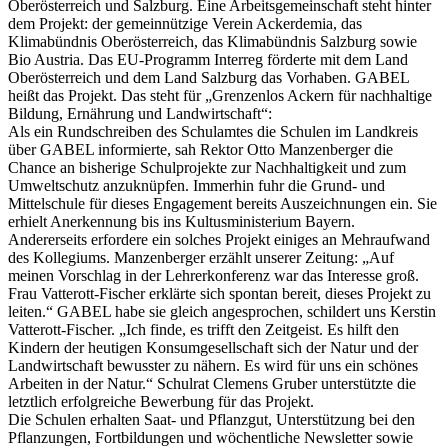
Oberösterreich und Salzburg. Eine Arbeitsgemeinschaft steht hinter
dem Projekt: der gemeinnützige Verein Ackerdemia, das
Klimabündnis Oberösterreich, das Klimabündnis Salzburg sowie
Bio Austria. Das EU-Programm Interreg förderte mit dem Land
Oberösterreich und dem Land Salzburg das Vorhaben. GABEL
heißt das Projekt. Das steht für „Grenzenlos Ackern für nachhaltige
Bildung, Ernährung und Landwirtschaft“:
Als ein Rundschreiben des Schulamtes die Schulen im Landkreis
über GABEL informierte, sah Rektor Otto Manzenberger die
Chance an bisherige Schulprojekte zur Nachhaltigkeit und zum
Umweltschutz anzuknüpfen. Immerhin fuhr die Grund- und
Mittelschule für dieses Engagement bereits Auszeichnungen ein. Sie
erhielt Anerkennung bis ins Kultusministerium Bayern.
Andererseits erfordere ein solches Projekt einiges an Mehraufwand
des Kollegiums. Manzenberger erzählt unserer Zeitung: „Auf
meinen Vorschlag in der Lehrerkonferenz war das Interesse groß.
Frau Vatterott-Fischer erklärte sich spontan bereit, dieses Projekt zu
leiten.“ GABEL habe sie gleich angesprochen, schildert uns Kerstin
Vatterott-Fischer. „Ich finde, es trifft den Zeitgeist. Es hilft den
Kindern der heutigen Konsumgesellschaft sich der Natur und der
Landwirtschaft bewusster zu nähern. Es wird für uns ein schönes
Arbeiten in der Natur.“ Schulrat Clemens Gruber unterstützte die
letztlich erfolgreiche Bewerbung für das Projekt.
Die Schulen erhalten Saat- und Pflanzgut, Unterstützung bei den
Pflanzungen, Fortbildungen und wöchentliche Newsletter sowie