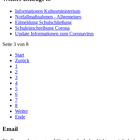
Informationen Kultusministerium
Notfallmaßnahmen - Allgemeines
Eilmeldung Schulschließung
Schuleinschreibung Corona
Update Informationen zum Coronavirus
Seite 3 von 8
Start
Zurück
1
2
3
4
5
6
7
8
Weiter
Ende
Email