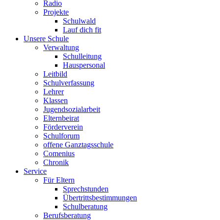
Radio
Projekte
Schulwald
Lauf dich fit
Unsere Schule
Verwaltung
Schulleitung
Hauspersonal
Leitbild
Schulverfassung
Lehrer
Klassen
Jugendsozialarbeit
Elternbeirat
Förderverein
Schulforum
offene Ganztagsschule
Comenius
Chronik
Service
Für Eltern
Sprechstunden
Übertrittsbestimmungen
Schulberatung
Berufsberatung