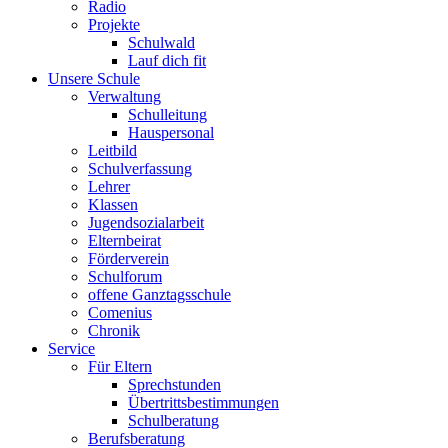
Radio
Projekte
Schulwald
Lauf dich fit
Unsere Schule
Verwaltung
Schulleitung
Hauspersonal
Leitbild
Schulverfassung
Lehrer
Klassen
Jugendsozialarbeit
Elternbeirat
Förderverein
Schulforum
offene Ganztagsschule
Comenius
Chronik
Service
Für Eltern
Sprechstunden
Übertrittsbestimmungen
Schulberatung
Berufsberatung