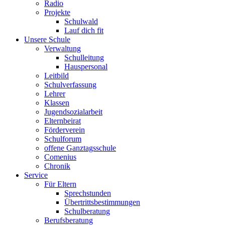
Radio
Projekte
Schulwald
Lauf dich fit
Unsere Schule
Verwaltung
Schulleitung
Hauspersonal
Leitbild
Schulverfassung
Lehrer
Klassen
Jugendsozialarbeit
Elternbeirat
Förderverein
Schulforum
offene Ganztagsschule
Comenius
Chronik
Service
Für Eltern
Sprechstunden
Übertrittsbestimmungen
Schulberatung
Berufsberatung