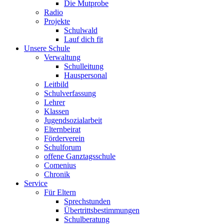
Die Mutprobe
Radio
Projekte
Schulwald
Lauf dich fit
Unsere Schule
Verwaltung
Schulleitung
Hauspersonal
Leitbild
Schulverfassung
Lehrer
Klassen
Jugendsozialarbeit
Elternbeirat
Förderverein
Schulforum
offene Ganztagsschule
Comenius
Chronik
Service
Für Eltern
Sprechstunden
Übertrittsbestimmungen
Schulberatung