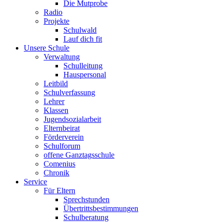
Die Mutprobe
Radio
Projekte
Schulwald
Lauf dich fit
Unsere Schule
Verwaltung
Schulleitung
Hauspersonal
Leitbild
Schulverfassung
Lehrer
Klassen
Jugendsozialarbeit
Elternbeirat
Förderverein
Schulforum
offene Ganztagsschule
Comenius
Chronik
Service
Für Eltern
Sprechstunden
Übertrittsbestimmungen
Schulberatung