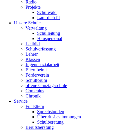
Radio
Projekte
Schulwald
Lauf dich fit
Unsere Schule
Verwaltung
Schulleitung
Hauspersonal
Leitbild
Schulverfassung
Lehrer
Klassen
Jugendsozialarbeit
Elternbeirat
Förderverein
Schulforum
offene Ganztagsschule
Comenius
Chronik
Service
Für Eltern
Sprechstunden
Übertrittsbestimmungen
Schulberatung
Berufsberatung