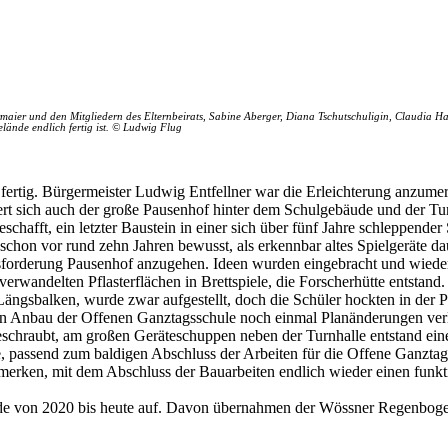
termaier und den Mitgliedern des Elternbeirats, Sabine Aberger, Diana Tschutschuligin, Claudi
elände endlich fertig ist. © Ludwig Flug
fertig. Bürgermeister Ludwig Entfellner war die Erleichterung anzume
dert sich auch der große Pausenhof hinter dem Schulgebäude und der Tu
schafft, ein letzter Baustein in einer sich über fünf Jahre schleppende
chon vor rund zehn Jahren bewusst, als erkennbar altes Spielgeräte da
usforderung Pausenhof anzugehen. Ideen wurden eingebracht und wiede
verwandelten Pflasterflächen in Brettspiele, die Forscherhütte entsta
n Längsbalken, wurde zwar aufgestellt, doch die Schüler hockten in der
den Anbau der Offenen Ganztagsschule noch einmal Planänderungen ver
eschraubt, am großen Geräteschuppen neben der Turnhalle entstand ei
passend zum baldigen Abschluss der Arbeiten für die Offene Ganztagss
merken, mit dem Abschluss der Bauarbeiten endlich wieder einen funkt
e von 2020 bis heute auf. Davon übernahmen der Wössner Regenbogen, 