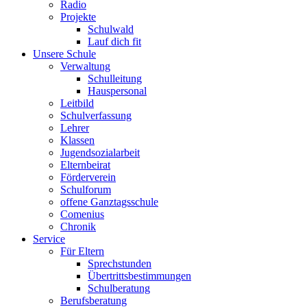
Radio
Projekte
Schulwald
Lauf dich fit
Unsere Schule
Verwaltung
Schulleitung
Hauspersonal
Leitbild
Schulverfassung
Lehrer
Klassen
Jugendsozialarbeit
Elternbeirat
Förderverein
Schulforum
offene Ganztagsschule
Comenius
Chronik
Service
Für Eltern
Sprechstunden
Übertrittsbestimmungen
Schulberatung
Berufsberatung