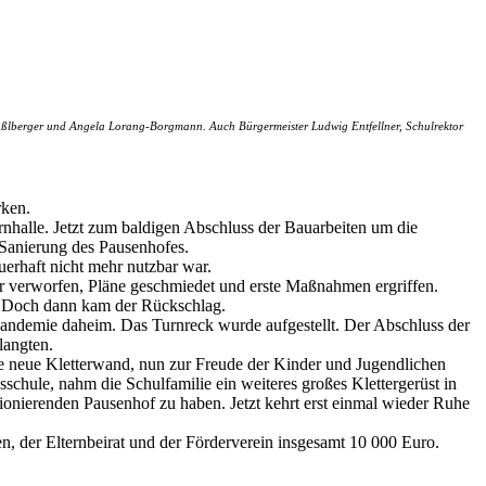
a Haßlberger und Angela Lorang-Borgmann. Auch Bürgermeister Ludwig Entfellner, Schulrektor
rken.
rnhalle. Jetzt zum baldigen Abschluss der Bauarbeiten um die
r Sanierung des Pausenhofes.
uerhaft nicht mehr nutzbar war.
r verworfen, Pläne geschmiedet und erste Maßnahmen ergriffen.
nd. Doch dann kam der Rückschlag.
 Pandemie daheim. Das Turnreck wurde aufgestellt. Der Abschluss der
langten.
ne neue Kletterwand, nun zur Freude der Kinder und Jugendlichen
chule, nahm die Schulfamilie ein weiteres großes Klettergerüst in
ionierenden Pausenhof zu haben. Jetzt kehrt erst einmal wieder Ruhe
der Elternbeirat und der Förderverein insgesamt 10 000 Euro.