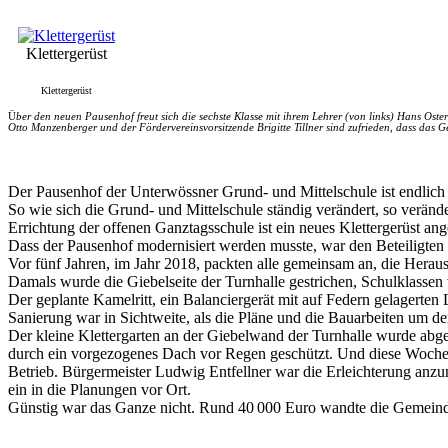
Klettergerüst
Klettergerüst
Ü
ber den neuen Pausenhof freut sich die sechste Klasse mit ihrem Lehrer (von links) Hans Os
Otto Manzenberger und der Fördervereinsvorsitzende Brigitte Tillner sind zufrieden, dass das G
Der Pausenhof der Unterwössner Grund- und Mittelschule ist endlich 
So wie sich die Grund- und Mittelschule ständig verändert, so verän
Errichtung der offenen Ganztagsschule ist ein neues Klettergerüst ange
Dass der Pausenhof modernisiert werden musste, war den Beteiligten s
Vor fünf Jahren, im Jahr 2018, packten alle gemeinsam an, die Hera
Damals wurde die Giebelseite der Turnhalle gestrichen, Schulklassen 
Der geplante Kamelritt, ein Balanciergerät mit auf Federn gelagerte
Sanierung war in Sichtweite, als die Pläne und die Bauarbeiten um 
Der kleine Klettergarten an der Giebelwand der Turnhalle wurde abg
durch ein vorgezogenes Dach vor Regen geschützt. Und diese Woche, 
Betrieb. Bürgermeister Ludwig Entfellner war die Erleichterung anzu
ein in die Planungen vor Ort.
Günstig war das Ganze nicht. Rund 40 000 Euro wandte die Gemeind