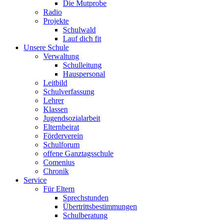
Die Mutprobe
Radio
Projekte
Schulwald
Lauf dich fit
Unsere Schule
Verwaltung
Schulleitung
Hauspersonal
Leitbild
Schulverfassung
Lehrer
Klassen
Jugendsozialarbeit
Elternbeirat
Förderverein
Schulforum
offene Ganztagsschule
Comenius
Chronik
Service
Für Eltern
Sprechstunden
Übertrittsbestimmungen
Schulberatung