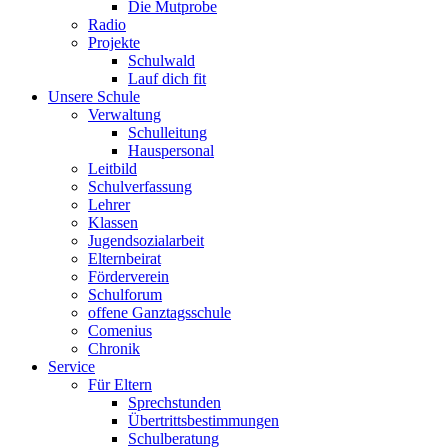
Die Mutprobe
Radio
Projekte
Schulwald
Lauf dich fit
Unsere Schule
Verwaltung
Schulleitung
Hauspersonal
Leitbild
Schulverfassung
Lehrer
Klassen
Jugendsozialarbeit
Elternbeirat
Förderverein
Schulforum
offene Ganztagsschule
Comenius
Chronik
Service
Für Eltern
Sprechstunden
Übertrittsbestimmungen
Schulberatung