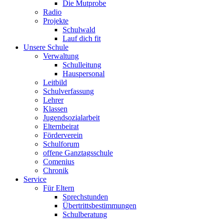
Die Mutprobe
Radio
Projekte
Schulwald
Lauf dich fit
Unsere Schule
Verwaltung
Schulleitung
Hauspersonal
Leitbild
Schulverfassung
Lehrer
Klassen
Jugendsozialarbeit
Elternbeirat
Förderverein
Schulforum
offene Ganztagsschule
Comenius
Chronik
Service
Für Eltern
Sprechstunden
Übertrittsbestimmungen
Schulberatung