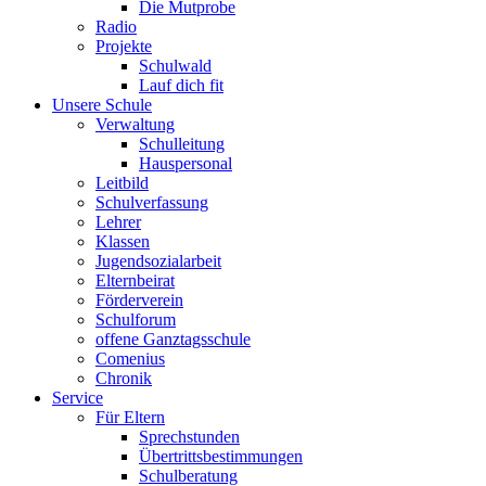
Die Mutprobe
Radio
Projekte
Schulwald
Lauf dich fit
Unsere Schule
Verwaltung
Schulleitung
Hauspersonal
Leitbild
Schulverfassung
Lehrer
Klassen
Jugendsozialarbeit
Elternbeirat
Förderverein
Schulforum
offene Ganztagsschule
Comenius
Chronik
Service
Für Eltern
Sprechstunden
Übertrittsbestimmungen
Schulberatung