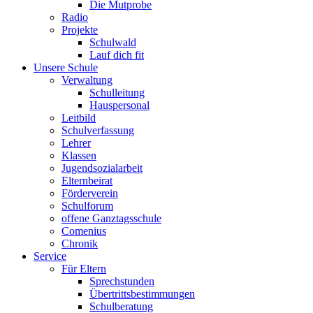
Die Mutprobe
Radio
Projekte
Schulwald
Lauf dich fit
Unsere Schule
Verwaltung
Schulleitung
Hauspersonal
Leitbild
Schulverfassung
Lehrer
Klassen
Jugendsozialarbeit
Elternbeirat
Förderverein
Schulforum
offene Ganztagsschule
Comenius
Chronik
Service
Für Eltern
Sprechstunden
Übertrittsbestimmungen
Schulberatung