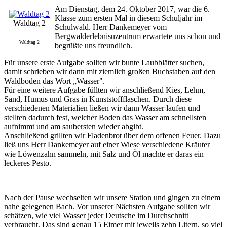
Am Dienstag, dem 24. Oktober 2017, war die 6.
Klasse zum ersten Mal in diesem Schuljahr im
Waldtag 2
Schulwald. Herr Dankemeyer vom
Bergwalderlebnisuzentrum erwartete uns schon und
Waldtag 2
begrüßte uns freundlich.
Für unsere erste Aufgabe sollten wir bunte Laubblätter suchen,
damit schrieben wir dann mit ziemlich großen Buchstaben auf den
Waldboden das Wort „Wasser".
Für eine weitere Aufgabe füllten wir anschließend Kies, Lehm,
Sand, Humus und Gras in Kunststoffflaschen. Durch diese
verschiedenen Materialien ließen wir dann Wasser laufen und
stellten dadurch fest, welcher Boden das Wasser am schnellsten
aufnimmt und am saubersten wieder abgibt.
Anschließend grillten wir Fladenbrot über dem offenen Feuer. Dazu
ließ uns Herr Dankemeyer auf einer Wiese verschiedene Kräuter
wie Löwenzahn sammeln, mit Salz und Öl machte er daras ein
leckeres Pesto.
Nach der Pause wechselten wir unsere Station und gingen zu einem
nahe gelegenen Bach. Vor unserer Nächsten Aufgabe sollten wir
schätzen, wie viel Wasser jeder Deutsche im Durchschnitt
verbraucht. Das sind genau 15 Eimer mit jeweils zehn Litern, so viel