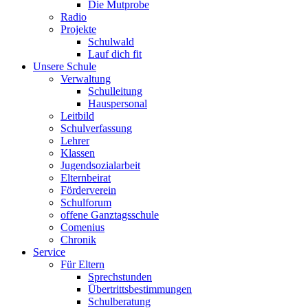
Die Mutprobe
Radio
Projekte
Schulwald
Lauf dich fit
Unsere Schule
Verwaltung
Schulleitung
Hauspersonal
Leitbild
Schulverfassung
Lehrer
Klassen
Jugendsozialarbeit
Elternbeirat
Förderverein
Schulforum
offene Ganztagsschule
Comenius
Chronik
Service
Für Eltern
Sprechstunden
Übertrittsbestimmungen
Schulberatung