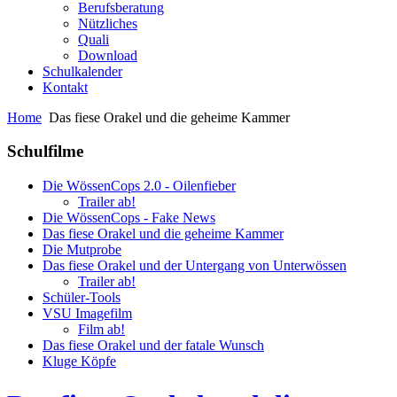
Berufsberatung
Nützliches
Quali
Download
Schulkalender
Kontakt
Home
Das fiese Orakel und die geheime Kammer
Schulfilme
Die WössenCops 2.0 - Oilenfieber
Trailer ab!
Die WössenCops - Fake News
Das fiese Orakel und die geheime Kammer
Die Mutprobe
Das fiese Orakel und der Untergang von Unterwössen
Trailer ab!
Schüler-Tools
VSU Imagefilm
Film ab!
Das fiese Orakel und der fatale Wunsch
Kluge Köpfe