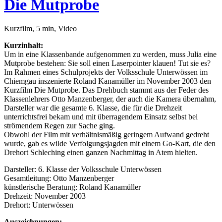
Die Mutprobe
Kurzfilm, 5 min, Video
Kurzinhalt:
Um in eine Klassenbande aufgenommen zu werden, muss Julia eine
Mutprobe bestehen: Sie soll einen Laserpointer klauen! Tut sie es?
Im Rahmen eines Schulprojekts der Volksschule Unterwössen im
Chiemgau inszenierte Roland Kanamüller im November 2003 den
Kurzfilm Die Mutprobe. Das Drehbuch stammt aus der Feder des
Klassenlehrers Otto Manzenberger, der auch die Kamera übernahm,
Darsteller war die gesamte 6. Klasse, die für die Drehzeit
unterrichtsfrei bekam und mit überragendem Einsatz selbst bei
strömendem Regen zur Sache ging.
Obwohl der Film mit verhältnismäßig geringem Aufwand gedreht
wurde, gab es wilde Verfolgungsjagden mit einem Go-Kart, die den
Drehort Schleching einen ganzen Nachmittag in Atem hielten.
Darsteller: 6. Klasse der Volksschule Unterwössen
Gesamtleitung: Otto Manzenberger
künstlerische Beratung: Roland Kanamüller
Drehzeit: November 2003
Drehort: Unterwössen
Auszeichnungen: