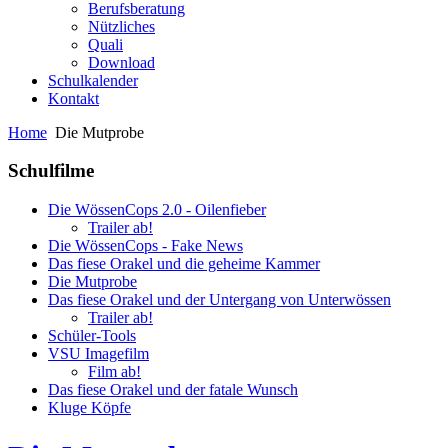
Berufsberatung
Nützliches
Quali
Download
Schulkalender
Kontakt
Home
Die Mutprobe
Schulfilme
Die WössenCops 2.0 - Oilenfieber
Trailer ab!
Die WössenCops - Fake News
Das fiese Orakel und die geheime Kammer
Die Mutprobe
Das fiese Orakel und der Untergang von Unterwössen
Trailer ab!
Schüler-Tools
VSU Imagefilm
Film ab!
Das fiese Orakel und der fatale Wunsch
Kluge Köpfe