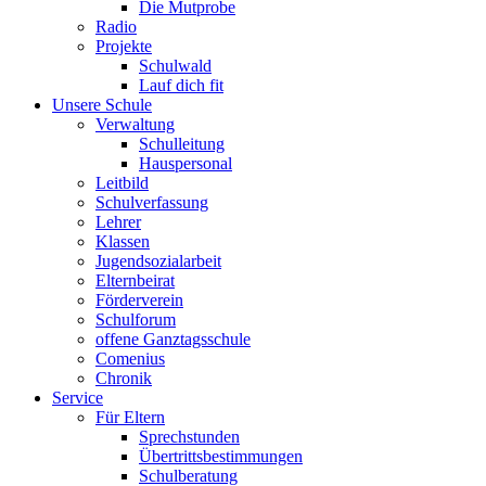
Die Mutprobe
Radio
Projekte
Schulwald
Lauf dich fit
Unsere Schule
Verwaltung
Schulleitung
Hauspersonal
Leitbild
Schulverfassung
Lehrer
Klassen
Jugendsozialarbeit
Elternbeirat
Förderverein
Schulforum
offene Ganztagsschule
Comenius
Chronik
Service
Für Eltern
Sprechstunden
Übertrittsbestimmungen
Schulberatung