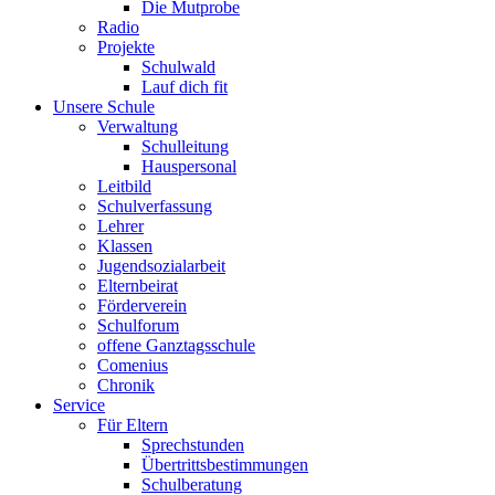
Die Mutprobe
Radio
Projekte
Schulwald
Lauf dich fit
Unsere Schule
Verwaltung
Schulleitung
Hauspersonal
Leitbild
Schulverfassung
Lehrer
Klassen
Jugendsozialarbeit
Elternbeirat
Förderverein
Schulforum
offene Ganztagsschule
Comenius
Chronik
Service
Für Eltern
Sprechstunden
Übertrittsbestimmungen
Schulberatung