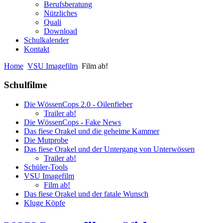
Berufsberatung
Nützliches
Quali
Download
Schulkalender
Kontakt
Home
VSU Imagefilm
Film ab!
Schulfilme
Die WössenCops 2.0 - Oilenfieber
Trailer ab!
Die WössenCops - Fake News
Das fiese Orakel und die geheime Kammer
Die Mutprobe
Das fiese Orakel und der Untergang von Unterwössen
Trailer ab!
Schüler-Tools
VSU Imagefilm
Film ab!
Das fiese Orakel und der fatale Wunsch
Kluge Köpfe