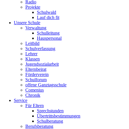
Radio
Projekte
Schulwald
Lauf dich fit
Unsere Schule
Verwaltung
Schulleitung
Hauspersonal
Leitbild
Schulverfassung
Lehrer
Klassen
Jugendsozialarbeit
Elternbeirat
Förderverein
Schulforum
offene Ganztagsschule
Comenius
Chronik
Service
Für Eltern
Sprechstunden
Übertrittsbestimmungen
Schulberatung
Berufsberatung