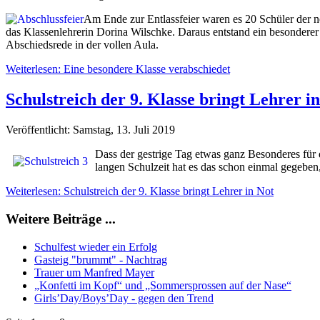
Am Ende zur Entlassfeier waren es 20 Schüler der ne
das Klassenlehrerin Dorina Wilschke. Daraus entstand ein besondere
Abschiedsrede in der vollen Aula.
Weiterlesen: Eine besondere Klasse verabschiedet
Schulstreich der 9. Klasse bringt Lehrer i
Veröffentlicht: Samstag, 13. Juli 2019
Dass der gestrige Tag etwas ganz Besonderes für 
langen Schulzeit hat es das schon einmal gegeben,
Weiterlesen: Schulstreich der 9. Klasse bringt Lehrer in Not
Weitere Beiträge ...
Schulfest wieder ein Erfolg
Gasteig "brummt" - Nachtrag
Trauer um Manfred Mayer
„Konfetti im Kopf“ und „Sommersprossen auf der Nase“
Girls’Day/Boys’Day - gegen den Trend