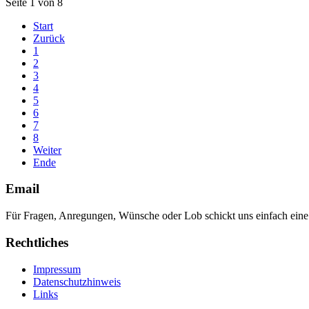
Seite 1 von 8
Start
Zurück
1
2
3
4
5
6
7
8
Weiter
Ende
Email
Für Fragen, Anregungen, Wünsche oder Lob schickt uns einfach ein
Rechtliches
Impressum
Datenschutzhinweis
Links