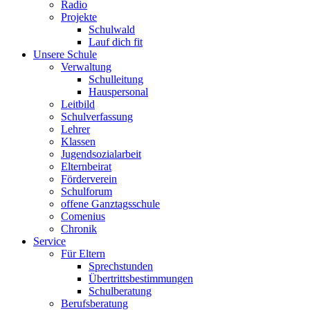
Radio
Projekte
Schulwald
Lauf dich fit
Unsere Schule
Verwaltung
Schulleitung
Hauspersonal
Leitbild
Schulverfassung
Lehrer
Klassen
Jugendsozialarbeit
Elternbeirat
Förderverein
Schulforum
offene Ganztagsschule
Comenius
Chronik
Service
Für Eltern
Sprechstunden
Übertrittsbestimmungen
Schulberatung
Berufsberatung