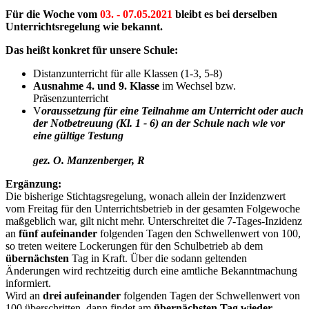
Für die Woche vom
03. - 07.05.2021
bleibt es bei derselben
Unterrichtsregelung wie bekannt.
Das heißt konkret für unsere Schule:
Distanzunterricht für alle Klassen (1-3, 5-8)
Ausnahme 4. und 9. Klasse
im Wechsel bzw.
Präsenzunterricht
V
o
raussetzung für eine Teilnahme am Unterricht oder auch
der Notbetreuung (Kl. 1 - 6) an der Schule nach wie vor
eine gültige Testung
gez. O. Manzenberger, R
Ergänzung:
Die bisherige Stichtagsregelung, wonach allein der Inzidenzwert
vom Freitag für den Unterrichtsbetrieb in der gesamten Folgewoche
maßgeblich war, gilt nicht mehr. Unterschreitet die 7-Tages-Inzidenz
an
fünf aufeinander
folgenden Tagen den Schwellenwert von 100,
so treten weitere Lockerungen für den Schulbetrieb ab dem
übernächsten
Tag in Kraft. Über die sodann geltenden
Änderungen wird rechtzeitig durch eine amtliche Bekanntmachung
informiert.
Wird an
drei aufeinander
folgenden Tagen der Schwellenwert von
100 überschritten, dann findet am
übernächsten Tag wieder