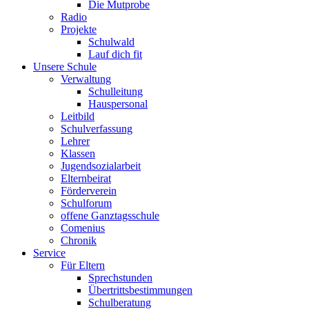
Die Mutprobe
Radio
Projekte
Schulwald
Lauf dich fit
Unsere Schule
Verwaltung
Schulleitung
Hauspersonal
Leitbild
Schulverfassung
Lehrer
Klassen
Jugendsozialarbeit
Elternbeirat
Förderverein
Schulforum
offene Ganztagsschule
Comenius
Chronik
Service
Für Eltern
Sprechstunden
Übertrittsbestimmungen
Schulberatung