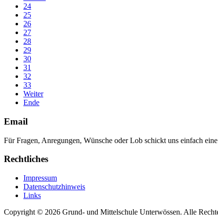
24
25
26
27
28
29
30
31
32
33
Weiter
Ende
Email
Für Fragen, Anregungen, Wünsche oder Lob schickt uns einfach ein
Rechtliches
Impressum
Datenschutzhinweis
Links
Copyright © 2026 Grund- und Mittelschule Unterwössen. Alle Rechte