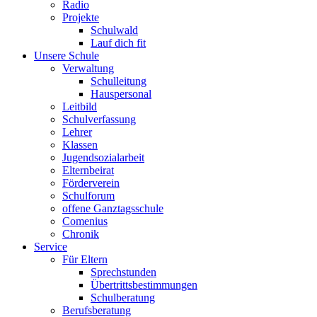
Radio
Projekte
Schulwald
Lauf dich fit
Unsere Schule
Verwaltung
Schulleitung
Hauspersonal
Leitbild
Schulverfassung
Lehrer
Klassen
Jugendsozialarbeit
Elternbeirat
Förderverein
Schulforum
offene Ganztagsschule
Comenius
Chronik
Service
Für Eltern
Sprechstunden
Übertrittsbestimmungen
Schulberatung
Berufsberatung